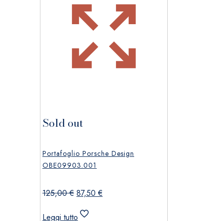
Sold out
Portafoglio Porsche Design
OBE09903.001
Il
Il
125,00
€
87,50
€
prezzo
prezzo
originale
attuale
Leggi tutto