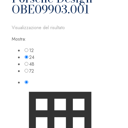
OBE09903.001
Visualizzazione del risultato
Mostra:
12
24
48
72