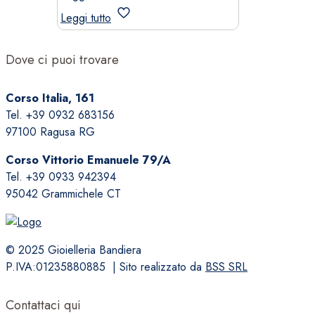
era:
è:
Leggi tutto
125,00 €.
87,50 €.
Dove ci puoi trovare
Corso Italia, 161
Tel. +39 0932 683156
97100 Ragusa RG
Corso Vittorio Emanuele 79/A
Tel. +39 0933 942394
95042 Grammichele CT
© 2025 Gioielleria Bandiera
P.IVA:01235880885 | Sito realizzato da
BSS SRL
Contattaci qui