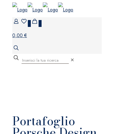
0
0
0,00 €
✕
Portafoglio
Porsche Design