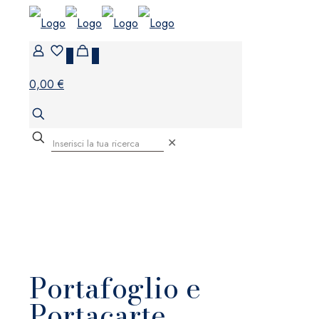
0
0
0,00 €
✕
Portafoglio e
Portacarte