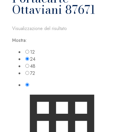
Ottaviani 87671
Visualizzazione del risultato
Mostra:
12
24
48
72