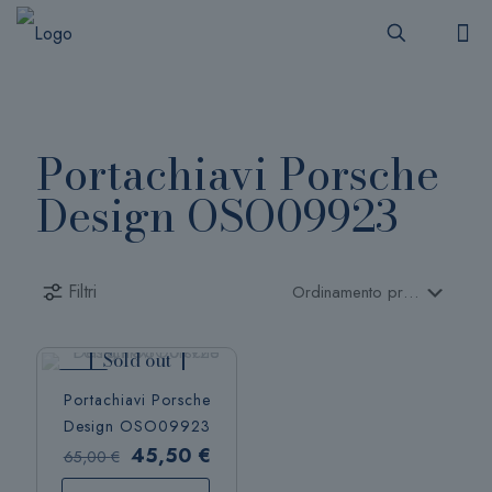
Portachiavi Porsche
Design OSO09923
Filtri
Sold out
-30%
Portachiavi Porsche
Design OSO09923
Il
Il
45,50
€
65,00
€
prezzo
prezzo