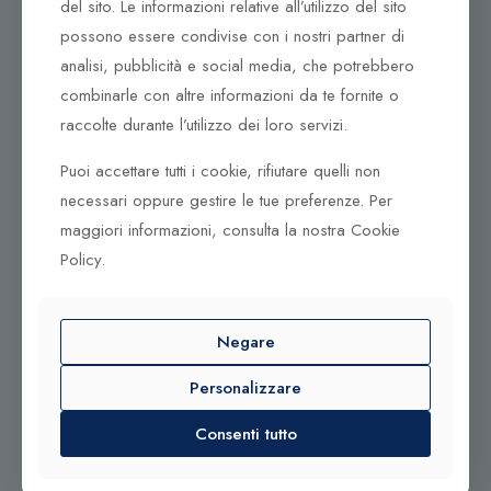
del sito. Le informazioni relative all’utilizzo del sito
Corso Vittorio Emanuele 79/A
possono essere condivise con i nostri partner di
Tel. +39 0933 942394
95042 Grammichele CT
analisi, pubblicità e social media, che potrebbero
combinarle con altre informazioni da te fornite o
raccolte durante l’utilizzo dei loro servizi.
Puoi accettare tutti i cookie, rifiutare quelli non
necessari oppure gestire le tue preferenze. Per
© 2025 Gioielleria Bandiera
maggiori informazioni, consulta la nostra Cookie
P.IVA:01235880885 | Sito realizzato da
BSS SRL
Policy.
Contattaci qui
Negare
Tel. +39 0932 683156
Personalizzare
Tel. +39 0933 942394
info@bandiera1956.it
Consenti tutto
Lun - Sab
09:30 - 13:00 - 16:30 - 20:00