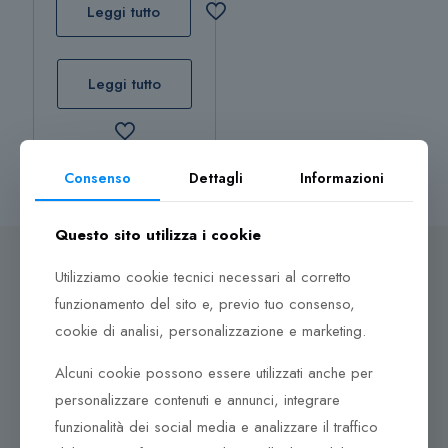
Leggi tutto
originale
attuale
era:
è:
65,00 €.
45,50 €.
Leggi tutto
Consenso
Dettagli
Informazioni
Questo sito utilizza i cookie
Utilizziamo cookie tecnici necessari al corretto
funzionamento del sito e, previo tuo consenso,
Dove ci puoi trovare
cookie di analisi, personalizzazione e marketing.
Corso Italia, 161
Alcuni cookie possono essere utilizzati anche per
Tel. +39 0932 683156
personalizzare contenuti e annunci, integrare
97100 Ragusa RG
funzionalità dei social media e analizzare il traffico