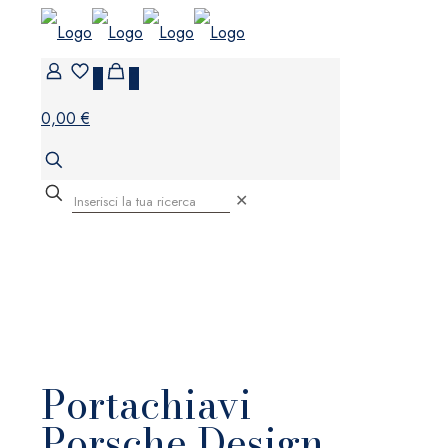
0
0
0,00 €
✕
Portachiavi
Porsche Design