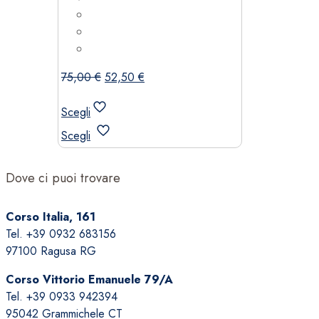
Il
Il
75,00
€
52,50
€
prezzo
prezzo
originale
attuale
Scegli
era:
è:
Questo
Scegli
75,00 €.
52,50 €.
prodotto
ha
Dove ci puoi trovare
più
varianti.
Le
Corso Italia, 161
opzioni
Tel. +39 0932 683156
possono
97100 Ragusa RG
essere
Corso Vittorio Emanuele 79/A
scelte
Tel. +39 0933 942394
nella
95042 Grammichele CT
pagina