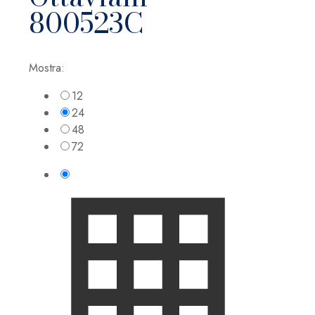
800523C
Mostra:
12
24
48
72