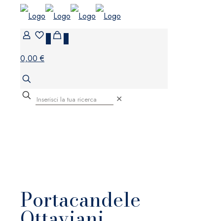
0
0
0,00 €
✕
Portacandele
Ottaviani