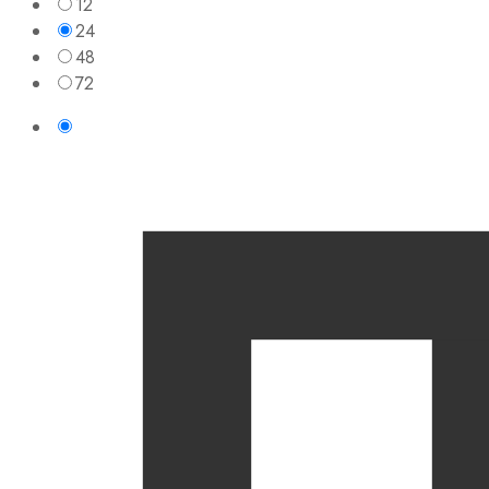
12
24
48
72