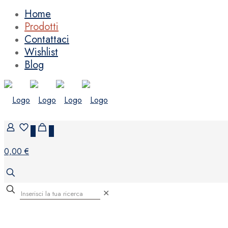
Home
Prodotti
Contattaci
Wishlist
Blog
0
0
0,00 €
✕