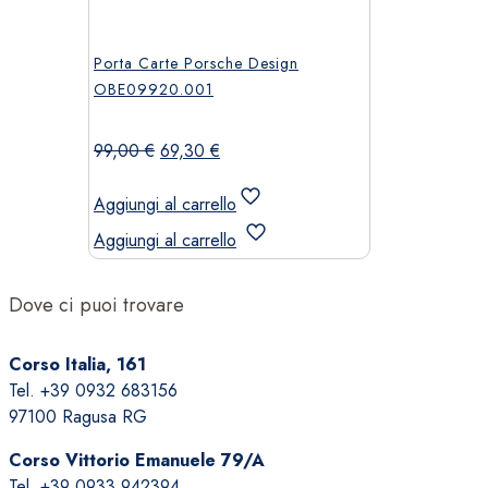
Porta Carte Porsche Design
OBE09920.001
Il
Il
99,00
€
69,30
€
prezzo
prezzo
originale
attuale
Aggiungi al carrello
era:
è:
Aggiungi al carrello
99,00 €.
69,30 €.
Dove ci puoi trovare
Corso Italia, 161
Tel. +39 0932 683156
97100 Ragusa RG
Corso Vittorio Emanuele 79/A
Tel. +39 0933 942394