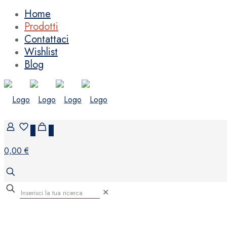
Home
Prodotti
Contattaci
Wishlist
Blog
0
0
0,00 €
✕