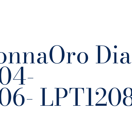
onnaOro Dia
04-
06- LPT120