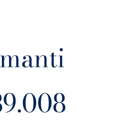
manti
89.008