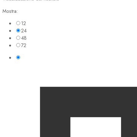
Mostra:
12
24
48
72