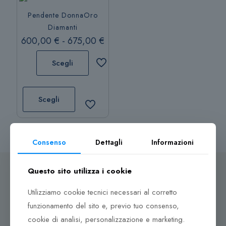
Pendente DonnaOro
Diamanti
Fascia
600,00
€
-
675,00
€
di
Scegli
prezzo:
da
Questo
600,00 €
prodotto
Scegli
a
ha
675,00 €
più
varianti.
Consenso
Dettagli
Informazioni
Le
opzioni
possono
Questo sito utilizza i cookie
essere
Utilizziamo cookie tecnici necessari al corretto
scelte
Dove ci puoi trovare
nella
funzionamento del sito e, previo tuo consenso,
pagina
cookie di analisi, personalizzazione e marketing.