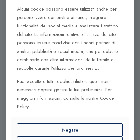
Corso Italia, 161
del
Tel. +39 0932 683156
Alcuni cookie possono essere utilizzati anche per
prodotto
97100 Ragusa RG
personalizzare contenuti e annunci, integrare
funzionalità dei social media e analizzare il traffico
Corso Vittorio Emanuele 79/A
del sito. Le informazioni relative all’utilizzo del sito
Tel. +39 0933 942394
95042 Grammichele CT
possono essere condivise con i nostri partner di
analisi, pubblicità e social media, che potrebbero
combinarle con altre informazioni da te fornite o
raccolte durante l’utilizzo dei loro servizi.
Puoi accettare tutti i cookie, rifiutare quelli non
necessari oppure gestire le tue preferenze. Per
maggiori informazioni, consulta la nostra Cookie
Policy.
© 2025 Gioielleria Bandiera
Negare
P.IVA:01235880885 | Sito realizzato da
BSS SRL