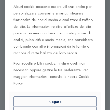
Tel. +39 0932 683156
Alcuni cookie possono essere utilizzati anche per
97100 Ragusa RG
personalizzare contenuti e annunci, integrare
funzionalità dei social media e analizzare il traffico
Corso Vittorio Emanuele 79/A
Tel. +39 0933 942394
del sito. Le informazioni relative all’utilizzo del sito
95042 Grammichele CT
possono essere condivise con i nostri partner di
analisi, pubblicità e social media, che potrebbero
combinarle con altre informazioni da te fornite o
raccolte durante l’utilizzo dei loro servizi.
Puoi accettare tutti i cookie, rifiutare quelli non
necessari oppure gestire le tue preferenze. Per
maggiori informazioni, consulta la nostra Cookie
Policy.
© 2025 Gioielleria Bandiera
Negare
P.IVA:01235880885 | Sito realizzato da
BSS SRL