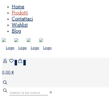
Home
Prodotti
Contattaci
Wishlist
Blog
0
0
0,00 €
✕