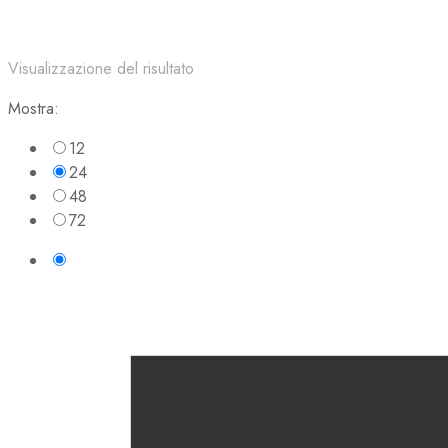
Visualizzazione del risultato
Mostra:
12
24
48
72