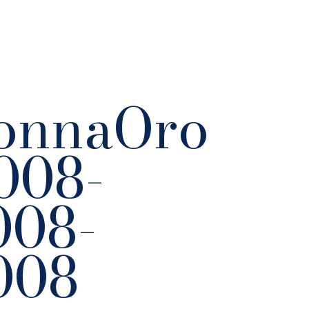
onnaOro
008-
008-
008