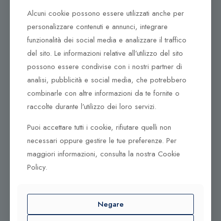
Tel. +39 0932 683156
Alcuni cookie possono essere utilizzati anche per
97100 Ragusa RG
personalizzare contenuti e annunci, integrare
funzionalità dei social media e analizzare il traffico
Corso Vittorio Emanuele 79/A
Tel. +39 0933 942394
del sito. Le informazioni relative all’utilizzo del sito
95042 Grammichele CT
possono essere condivise con i nostri partner di
analisi, pubblicità e social media, che potrebbero
combinarle con altre informazioni da te fornite o
raccolte durante l’utilizzo dei loro servizi.
Puoi accettare tutti i cookie, rifiutare quelli non
necessari oppure gestire le tue preferenze. Per
maggiori informazioni, consulta la nostra Cookie
Policy.
© 2025 Gioielleria Bandiera
Negare
P.IVA:01235880885 | Sito realizzato da
BSS SRL