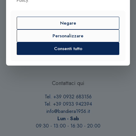
Policy.
Negare
Personalizzare
Consenti tutto
© 2025 Gioielleria Bandiera
P.IVA:01235880885 | Sito realizzato da
BSS SRL
Contattaci qui
Tel. +39 0932 683156
Tel. +39 0933 942394
info@bandiera1956.it
Lun - Sab
09:30 - 13:00 - 16:30 - 20:00