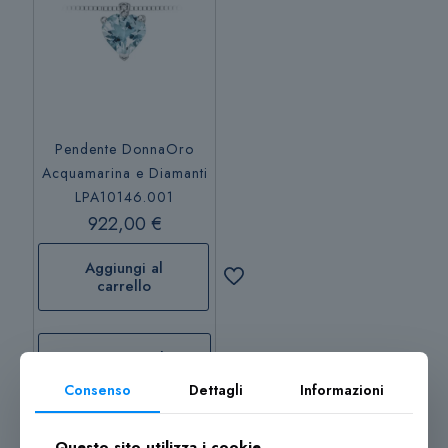
Pendente DonnaOro
Acquamarina e Diamanti
LPA10146.001
922,00
€
Aggiungi al
carrello
Aggiungi al
carrello
Consenso
Dettagli
Informazioni
Questo sito utilizza i cookie