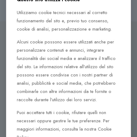
Utilizziamo cookie tecnici necessari al corretto
funzionamento del sito e, previo tuo consenso,
cookie di analisi, personalizzazione e marketing.
Alcuni cookie possono essere utilizzati anche per
personalizzare contenuti e annunci, integrare
Dove ci puoi trovare
funzionalità dei social media e analizzare il traffico
Corso Italia, 161
del sito. Le informazioni relative all’utilizzo del sito
Tel. +39 0932 683156
possono essere condivise con i nostri partner di
97100 Ragusa RG
analisi, pubblicità e social media, che potrebbero
combinarle con altre informazioni da te fornite o
Corso Vittorio Emanuele 79/A
raccolte durante l’utilizzo dei loro servizi.
Tel. +39 0933 942394
95042 Grammichele CT
Puoi accettare tutti i cookie, rifiutare quelli non
necessari oppure gestire le tue preferenze. Per
maggiori informazioni, consulta la nostra Cookie