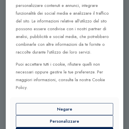
Dove ci puoi trovare
personalizzare contenuti e annunci, integrare
funzionalità dei social media e analizzare il traffico
Corso Italia, 161
del sito. Le informazioni relative all’utilizzo del sito
Tel. +39 0932 683156
possono essere condivise con i nostri partner di
97100 Ragusa RG
analisi, pubblicità e social media, che potrebbero
Corso Vittorio Emanuele 79/A
combinarle con altre informazioni da te fornite o
Tel. +39 0933 942394
raccolte durante l’utilizzo dei loro servizi.
95042 Grammichele CT
Puoi accettare tutti i cookie, rifiutare quelli non
necessari oppure gestire le tue preferenze. Per
maggiori informazioni, consulta la nostra Cookie
Policy.
© 2025 Gioielleria Bandiera
P.IVA:01235880885 | Sito realizzato da
BSS SRL
Negare
Personalizzare
Contattaci qui