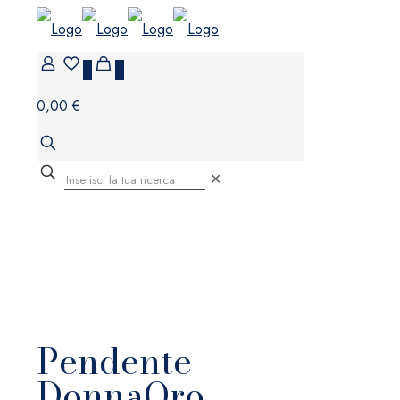
0
0
0,00 €
✕
Pendente
DonnaOro