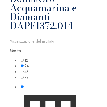
Acquamarina e
Diamanti
DAPF1372.014
Visualizzazione del risultato
Mostra:
12
24
48
72