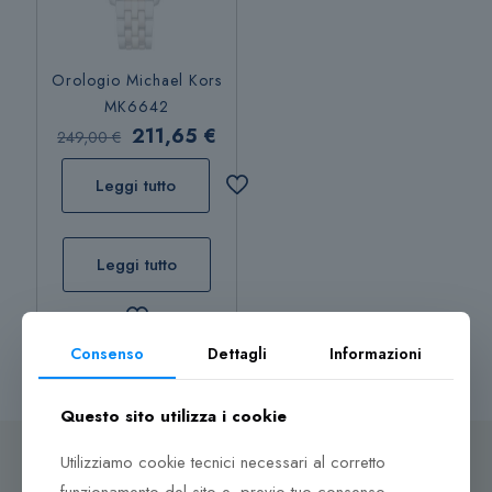
Orologio Michael Kors
MK6642
Il
Il
211,65
€
249,00
€
prezzo
prezzo
Leggi tutto
originale
attuale
era:
è:
249,00 €.
211,65 €.
Leggi tutto
Consenso
Dettagli
Informazioni
Questo sito utilizza i cookie
Utilizziamo cookie tecnici necessari al corretto