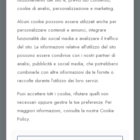
funzionamento del sito e, previo tuo consenso,
cookie di analisi, personalizzazione e marketing.
Dove ci puoi trovare
Alcuni cookie possono essere utilizzati anche per
Corso Italia, 161
personalizzare contenuti e annunci, integrare
Tel. +39 0932 683156
funzionalità dei social media e analizzare il traffico
97100 Ragusa RG
del sito. Le informazioni relative all’utilizzo del sito
Corso Vittorio Emanuele 79/A
possono essere condivise con i nostri partner di
Tel. +39 0933 942394
analisi, pubblicità e social media, che potrebbero
95042 Grammichele CT
combinarle con altre informazioni da te fornite o
raccolte durante l’utilizzo dei loro servizi.
Puoi accettare tutti i cookie, rifiutare quelli non
necessari oppure gestire le tue preferenze. Per
maggiori informazioni, consulta la nostra Cookie
Policy.