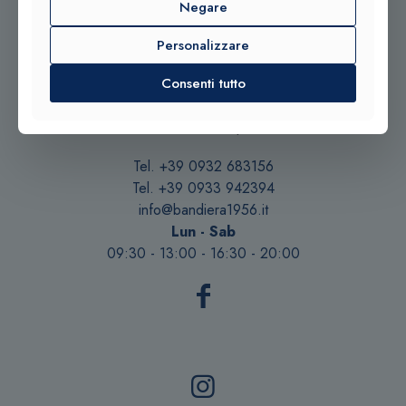
Negare
© 2025 Gioielleria Bandiera
Personalizzare
P.IVA:01235880885 | Sito realizzato da
BSS SRL
Consenti tutto
Contattaci qui
Tel. +39 0932 683156
Tel. +39 0933 942394
info@bandiera1956.it
Lun - Sab
09:30 - 13:00 - 16:30 - 20:00