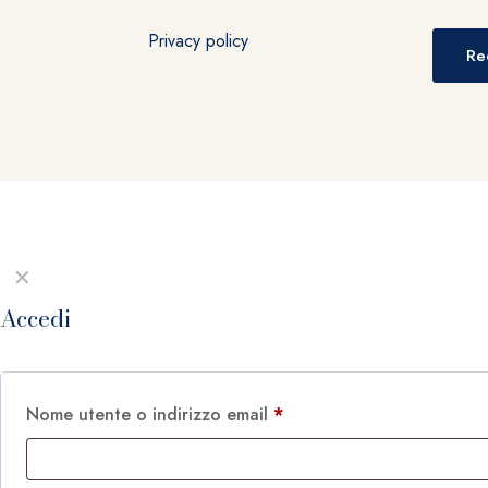
Privacy policy
Re
✕
Accedi
Nome utente o indirizzo email
*