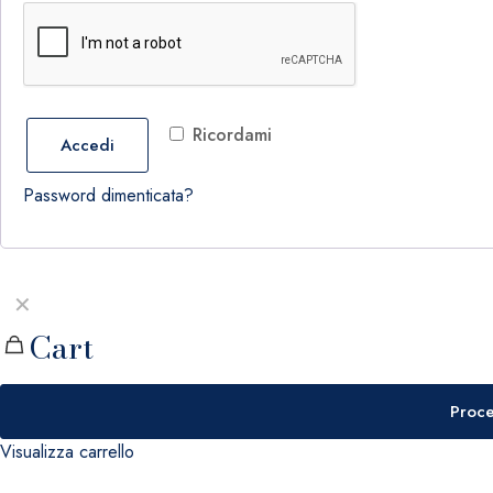
Ricordami
Accedi
Password dimenticata?
✕
Cart
Proce
Visualizza carrello