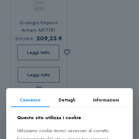
Orologio Emporio
Armani AR11181
Il
Il
209,25
€
279,00
€
prezzo
prezzo
Leggi tutto
originale
attuale
era:
è:
279,00 €.
209,25 €.
Leggi tutto
Consenso
Dettagli
Informazioni
Questo sito utilizza i cookie
Utilizziamo cookie tecnici necessari al corretto