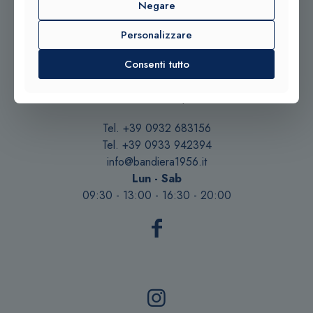
Negare
© 2025 Gioielleria Bandiera
Personalizzare
P.IVA:01235880885 | Sito realizzato da
BSS SRL
Consenti tutto
Contattaci qui
Tel. +39 0932 683156
Tel. +39 0933 942394
info@bandiera1956.it
Lun - Sab
09:30 - 13:00 - 16:30 - 20:00