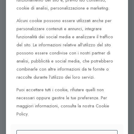
funzionamento del sito e, previo tuo consenso,
cookie di analisi, personalizzazione e marketing.
Dove ci puoi trovare
Alcuni cookie possono essere utilizzati anche per
Corso Italia, 161
personalizzare contenuti e annunci, integrare
Tel. +39 0932 683156
funzionalità dei social media e analizzare il traffico
97100 Ragusa RG
del sito. Le informazioni relative all’utilizzo del sito
Corso Vittorio Emanuele 79/A
possono essere condivise con i nostri partner di
Tel. +39 0933 942394
analisi, pubblicità e social media, che potrebbero
95042 Grammichele CT
combinarle con altre informazioni da te fornite o
raccolte durante l’utilizzo dei loro servizi.
Puoi accettare tutti i cookie, rifiutare quelli non
necessari oppure gestire le tue preferenze. Per
maggiori informazioni, consulta la nostra Cookie
Policy.