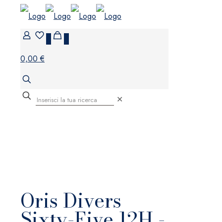
0
0
0,00 €
✕
Oris Divers
Sixty-Five 12H -