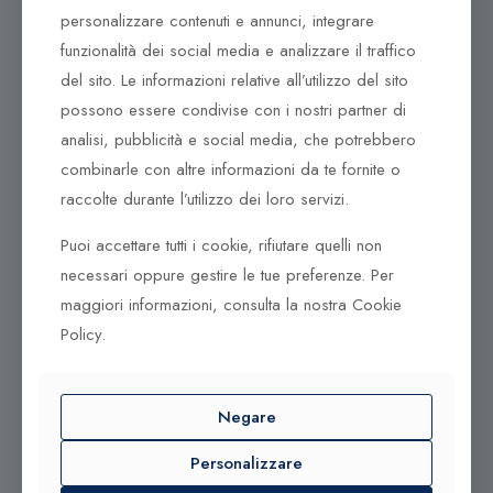
Dove ci puoi trovare
personalizzare contenuti e annunci, integrare
funzionalità dei social media e analizzare il traffico
Corso Italia, 161
del sito. Le informazioni relative all’utilizzo del sito
Tel. +39 0932 683156
possono essere condivise con i nostri partner di
97100 Ragusa RG
analisi, pubblicità e social media, che potrebbero
Corso Vittorio Emanuele 79/A
combinarle con altre informazioni da te fornite o
Tel. +39 0933 942394
raccolte durante l’utilizzo dei loro servizi.
95042 Grammichele CT
Puoi accettare tutti i cookie, rifiutare quelli non
necessari oppure gestire le tue preferenze. Per
maggiori informazioni, consulta la nostra Cookie
Policy.
© 2025 Gioielleria Bandiera
P.IVA:01235880885 | Sito realizzato da
BSS SRL
Negare
Personalizzare
Contattaci qui