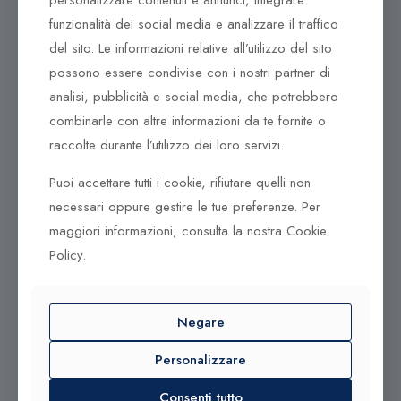
personalizzare contenuti e annunci, integrare
Corso Italia, 161
funzionalità dei social media e analizzare il traffico
Tel. +39 0932 683156
del sito. Le informazioni relative all’utilizzo del sito
97100 Ragusa RG
possono essere condivise con i nostri partner di
Corso Vittorio Emanuele 79/A
analisi, pubblicità e social media, che potrebbero
Tel. +39 0933 942394
combinarle con altre informazioni da te fornite o
95042 Grammichele CT
raccolte durante l’utilizzo dei loro servizi.
Puoi accettare tutti i cookie, rifiutare quelli non
necessari oppure gestire le tue preferenze. Per
maggiori informazioni, consulta la nostra Cookie
Policy.
© 2025 Gioielleria Bandiera
P.IVA:01235880885 | Sito realizzato da
BSS SRL
Negare
Contattaci qui
Personalizzare
Tel. +39 0932 683156
Consenti tutto