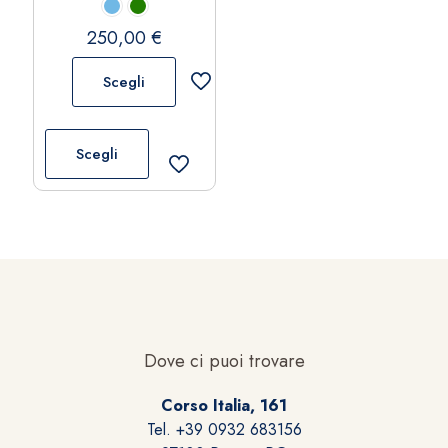
250,00
€
Scegli
Questo
prodotto
Scegli
ha
più
varianti.
Le
opzioni
possono
essere
scelte
Dove ci puoi trovare
nella
pagina
Corso Italia, 161
del
Tel. +39 0932 683156
prodotto