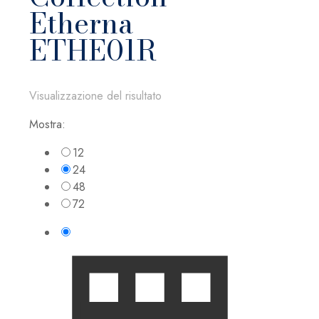
Etherna
ETHE01R
Visualizzazione del risultato
Mostra:
12
24
48
72