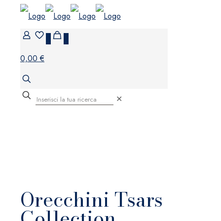
0
0
0,00 €
✕
Orecchini Tsars
Collection