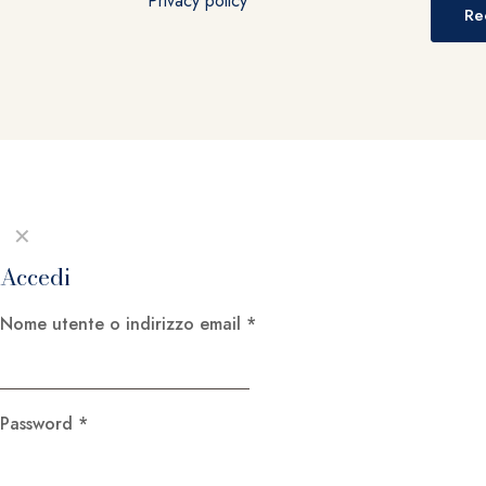
Privacy policy
Re
✕
Accedi
Nome utente o indirizzo email
*
Password
*