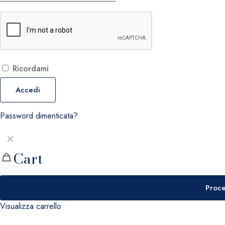
Ricordami
Accedi
Password dimenticata?
✕
Cart
Proce
Visualizza carrello