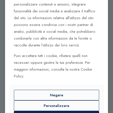
Corso Vittorio Emanuele 79/A
personalizzare contenuti e annunci, integrare
Tel. +39 0933 942394
funzionalità dei social media e analizzare il traffico
95042 Grammichele CT
del sito. Le informazioni relative all’utilizzo del sito
possono essere condivise con i nostri partner di
analisi, pubblicità e social media, che potrebbero
combinarle con altre informazioni da te fornite o
raccolte durante l’utilizzo dei loro servizi.
Puoi accettare tutti i cookie, rifiutare quelli non
necessari oppure gestire le tue preferenze. Per
maggiori informazioni, consulta la nostra Cookie
Policy.
© 2025 Gioielleria Bandiera
P.IVA:01235880885 | Sito realizzato da
BSS SRL
Negare
Personalizzare
Contattaci qui