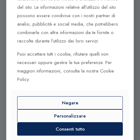
97100 Ragusa RG
del sito. Le informazioni relative all’utilizzo del sito
Corso Vittorio Emanuele 79/A
possono essere condivise con i nostri partner di
Tel. +39 0933 942394
analisi, pubblicità e social media, che potrebbero
95042 Grammichele CT
combinarle con altre informazioni da te fornite o
raccolte durante l’utilizzo dei loro servizi.
Puoi accettare tutti i cookie, rifiutare quelli non
necessari oppure gestire le tue preferenze. Per
maggiori informazioni, consulta la nostra Cookie
© 2025 Gioielleria Bandiera
P.IVA:01235880885 | Sito realizzato da
BSS SRL
Policy.
Negare
Contattaci qui
Personalizzare
Tel. +39 0932 683156
Tel. +39 0933 942394
Consenti tutto
info@bandiera1956.it