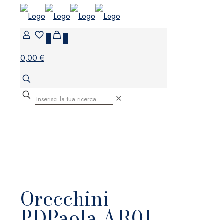
0
0
0,00 €
✕
Orecchini
PDPaola AR01-