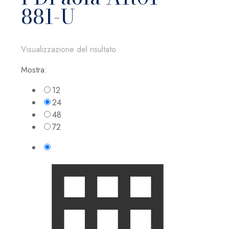
881-U
Visualizzazione del risultato
Mostra:
12
24
48
72