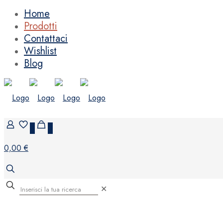
Home
Prodotti
Contattaci
Wishlist
Blog
0
0
0,00 €
✕