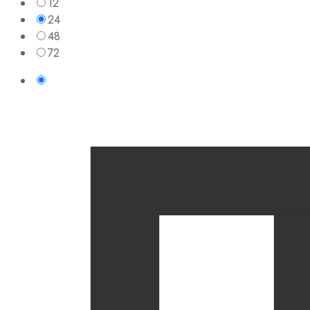
12
24
48
72