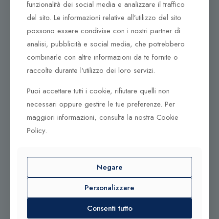
Tel. +39 0932 683156
funzionalità dei social media e analizzare il traffico
97100 Ragusa RG
del sito. Le informazioni relative all’utilizzo del sito
possono essere condivise con i nostri partner di
Corso Vittorio Emanuele 79/A
analisi, pubblicità e social media, che potrebbero
Tel. +39 0933 942394
combinarle con altre informazioni da te fornite o
95042 Grammichele CT
raccolte durante l’utilizzo dei loro servizi.
Puoi accettare tutti i cookie, rifiutare quelli non
necessari oppure gestire le tue preferenze. Per
maggiori informazioni, consulta la nostra Cookie
© 2025 Gioielleria Bandiera
Policy.
P.IVA:01235880885 | Sito realizzato da
BSS SRL
Negare
Contattaci qui
Personalizzare
Tel. +39 0932 683156
Consenti tutto
Tel. +39 0933 942394