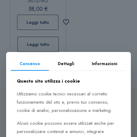
501276O
58,00
€
Leggi tutto
Leggi tutto
Consenso
Dettagli
Informazioni
Questo sito utilizza i cookie
Utilizziamo cookie tecnici necessari al corretto
funzionamento del sito e, previo tuo consenso,
cookie di analisi, personalizzazione e marketing.
Dove ci puoi trovare
Alcuni cookie possono essere utilizzati anche per
personalizzare contenuti e annunci, integrare
Corso Italia, 161