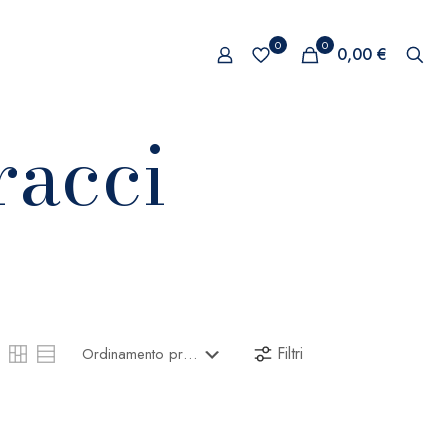
0
0
0,00 €
racci
Filtri