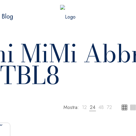
Blog
ni MiMi Abb
TBL8
Mostra:
12
24
48
72