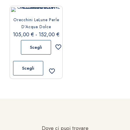
Orecchini LeLune Perle
D’Acqua Dolce
Fascia
105,00
€
-
152,00
€
di
Scegli
prezzo:
da
Questo
105,00 €
prodotto
Scegli
a
ha
152,00 €
più
varianti.
Le
opzioni
possono
essere
scelte
Dove ci puoi trovare
nella