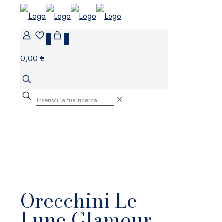
0
0
0,00 €
✕
Orecchini Le
Lune Glamour