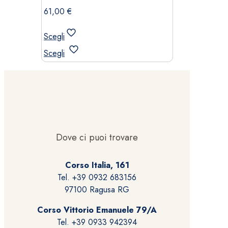
61,00
€
Scegli
Questo
Scegli
prodotto
ha
più
varianti.
Le
opzioni
possono
Dove ci puoi trovare
essere
scelte
Corso Italia, 161
nella
Tel. +39 0932 683156
pagina
97100 Ragusa RG
del
prodotto
Corso Vittorio Emanuele 79/A
Tel. +39 0933 942394