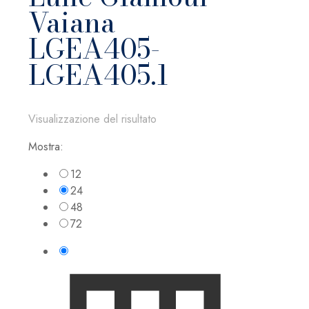
Vaiana
LGEA405-
LGEA405.1
Visualizzazione del risultato
Mostra:
12
24
48
72