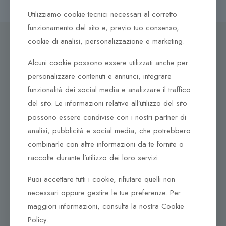
varianti.
Utilizziamo cookie tecnici necessari al corretto
Le
opzioni
funzionamento del sito e, previo tuo consenso,
possono
cookie di analisi, personalizzazione e marketing.
essere
Alcuni cookie possono essere utilizzati anche per
scelte
Dove ci puoi trovare
nella
personalizzare contenuti e annunci, integrare
pagina
funzionalità dei social media e analizzare il traffico
Corso Italia, 161
del
del sito. Le informazioni relative all’utilizzo del sito
Tel. +39 0932 683156
prodotto
possono essere condivise con i nostri partner di
97100 Ragusa RG
analisi, pubblicità e social media, che potrebbero
Corso Vittorio Emanuele 79/A
combinarle con altre informazioni da te fornite o
Tel. +39 0933 942394
raccolte durante l’utilizzo dei loro servizi.
95042 Grammichele CT
Puoi accettare tutti i cookie, rifiutare quelli non
necessari oppure gestire le tue preferenze. Per
maggiori informazioni, consulta la nostra Cookie
Policy.