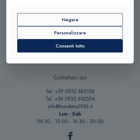
Negare
Personalizzare
© 2025 Gioielleria Bandiera
Consenti tutto
P.IVA:01235880885 | Sito realizzato da
BSS SRL
Contattaci qui
Tel. +39 0932 683156
Tel. +39 0933 942394
info@bandiera1956.it
Lun - Sab
09:30 - 13:00 - 16:30 - 20:00