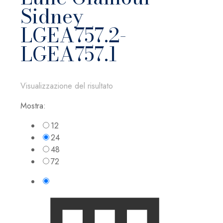
Sidney
LGEA757.2-
LGEA757.1
Visualizzazione del risultato
Mostra:
12
24
48
72