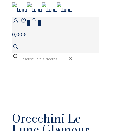
0
0
0,00 €
✕
Orecchini Le
Lune Glamour