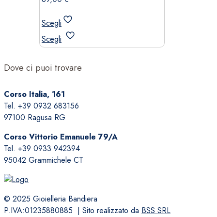
Scegli
Questo
Scegli
prodotto
ha
Dove ci puoi trovare
più
varianti.
Le
Corso Italia, 161
opzioni
Tel. +39 0932 683156
possono
97100 Ragusa RG
essere
Corso Vittorio Emanuele 79/A
scelte
Tel. +39 0933 942394
nella
95042 Grammichele CT
pagina
del
prodotto
© 2025 Gioielleria Bandiera
P.IVA:01235880885 | Sito realizzato da
BSS SRL