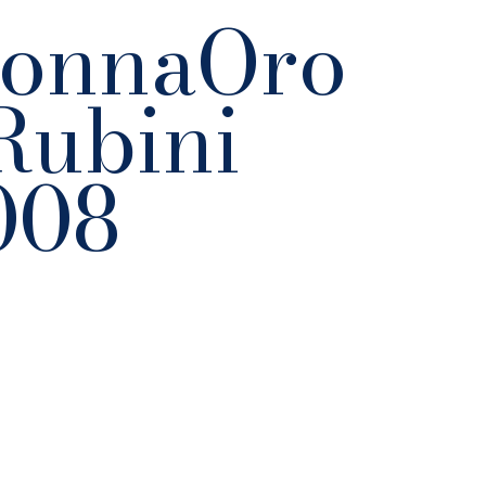
DonnaOro
Rubini
008