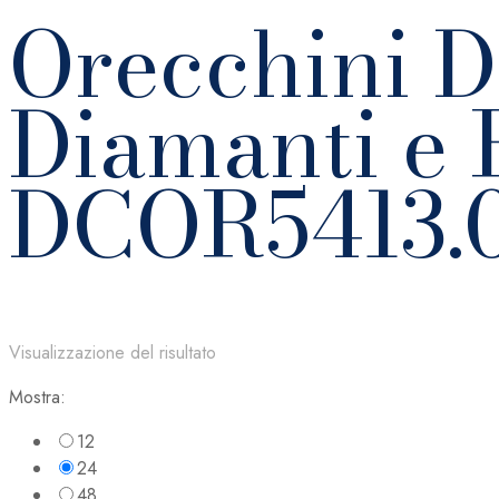
Orecchini 
Diamanti e 
DCOR5413.
Visualizzazione del risultato
Mostra:
12
24
48