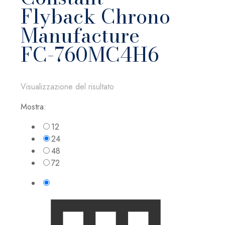
Flyback Chrono
Manufacture
FC-760MC4H6
Visualizzazione del risultato
Mostra:
12
24
48
72