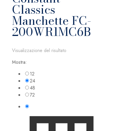
Classics
Manchette FC-
200WR1MC6B
Visualizzazione del risultato
Mostra:
12
24
48
72