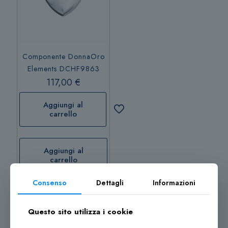
Componente DonnaOro
Elements DCHF9863
117,00
€
Aggiungi al
carrello
Aggiungi al
carrello
Consenso
Dettagli
Informazioni
Questo sito utilizza i cookie