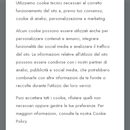
Utilizziamo cookie tecnici necessari al corretto
funzionamento del sito e, previo tuo consenso,
cookie di analisi, personalizzazione e marketing.
Alcuni cookie possono essere utilizzati anche per
Dove ci puoi trovare
personalizzare contenuti e annunci, integrare
Corso Italia, 161
funzionalità dei social media e analizzare il traffico
Tel. +39 0932 683156
del sito. Le informazioni relative all’utilizzo del sito
97100 Ragusa RG
possono essere condivise con i nostri partner di
analisi, pubblicità e social media, che potrebbero
Corso Vittorio Emanuele 79/A
Tel. +39 0933 942394
combinarle con altre informazioni da te fornite o
95042 Grammichele CT
raccolte durante l’utilizzo dei loro servizi.
Puoi accettare tutti i cookie, rifiutare quelli non
necessari oppure gestire le tue preferenze. Per
maggiori informazioni, consulta la nostra Cookie
Policy.