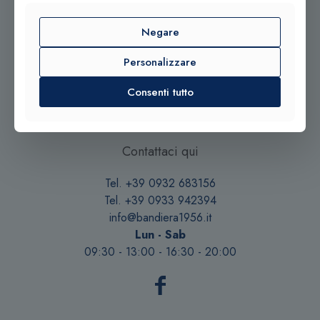
Negare
Personalizzare
© 2025 Gioielleria Bandiera
Consenti tutto
P.IVA:01235880885 | Sito realizzato da
BSS SRL
Contattaci qui
Tel. +39 0932 683156
Tel. +39 0933 942394
info@bandiera1956.it
Lun - Sab
09:30 - 13:00 - 16:30 - 20:00