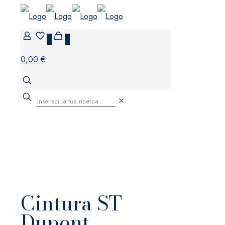
0
0
0,00 €
✕
Cintura ST
Dupont