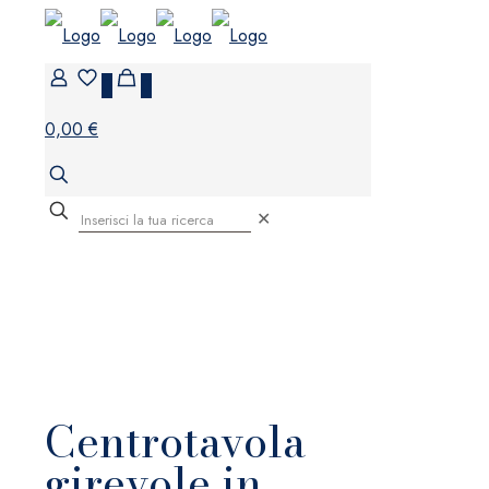
0
0
0,00 €
✕
Centrotavola
girevole in