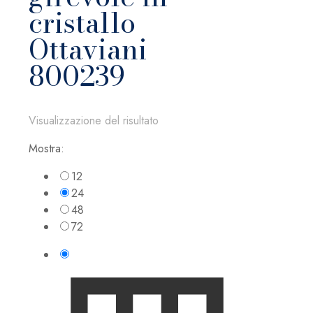
cristallo
Ottaviani
800239
Visualizzazione del risultato
Mostra:
12
24
48
72