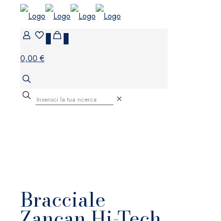
0
0
0,00 €
✕
Bracciale
Zancan Hi-Tech