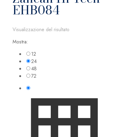
EHB084
Visualizzazione del risultato
Mostra:
12
24
48
72