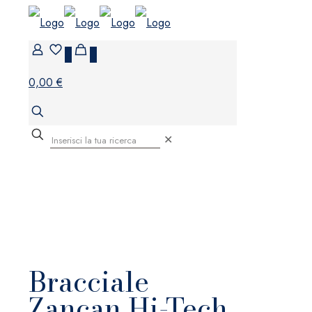
0
0
0,00 €
✕
Bracciale
Zancan Hi-Tech