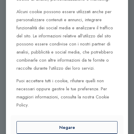
Corso Italia, 161
Alcuni cookie possono essere utilizzati anche per
Tel. +39 0932 683156
personalizzare contenuti e annunci, integrare
97100 Ragusa RG
funzionalità dei social media e analizzare il traffico
Corso Vittorio Emanuele 79/A
del sito. Le informazioni relative all’utilizzo del sito
Tel. +39 0933 942394
possono essere condivise con i nostri partner di
95042 Grammichele CT
analisi, pubblicità e social media, che potrebbero
combinarle con altre informazioni da te fornite o
raccolte durante l’utilizzo dei loro servizi.
Puoi accettare tutti i cookie, rifiutare quelli non
necessari oppure gestire le tue preferenze. Per
maggiori informazioni, consulta la nostra Cookie
Policy.
© 2025 Gioielleria Bandiera
Negare
P.IVA:01235880885 | Sito realizzato da
BSS SRL