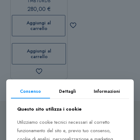
TMB10RDB
280,00
€
Aggiungi al
carrello
Aggiungi al
carrello
Consenso
Dettagli
Informazioni
Questo sito utilizza i cookie
Utilizziamo cookie tecnici necessari al corretto
funzionamento del sito e, previo tuo consenso,
Dove ci puoi trovare
cookie di analisi, personalizzazione e marketing.