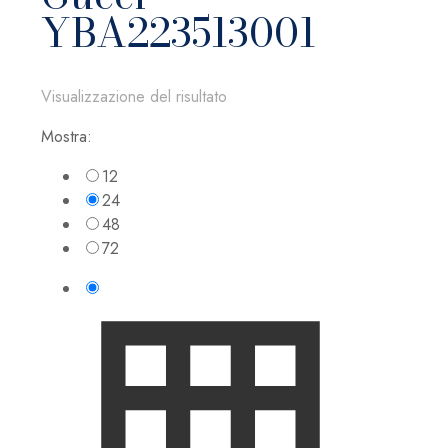
YBA223513001
Visualizzazione del risultato
Mostra:
12
24
48
72