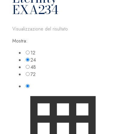
EXA234
Visualizzazione del risultato
Mostra:
12
24
48
72