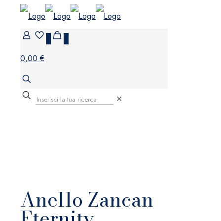
0
0
0,00 €
✕
Anello Zancan
Eternity