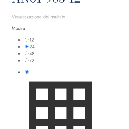
Visualizzazione del risultato
Mostra:
12
24
48
72