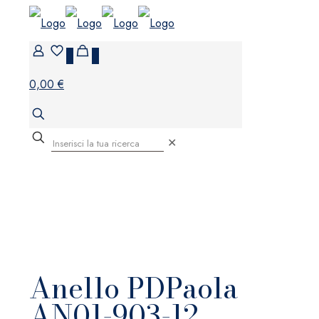
0
0
0,00 €
✕
Anello PDPaola
AN01-903-12