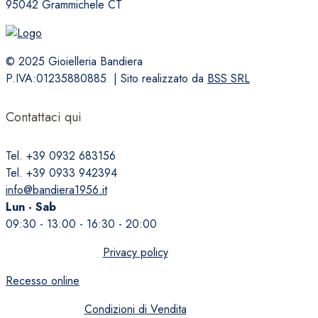
95042 Grammichele CT
pagina
del
prodotto
© 2025 Gioielleria Bandiera
P.IVA:01235880885 | Sito realizzato da
BSS SRL
Contattaci qui
Tel. +39 0932 683156
Tel. +39 0933 942394
info@bandiera1956.it
Lun - Sab
09:30 - 13:00 - 16:30 - 20:00
Privacy policy
Recesso online
Condizioni di Vendita