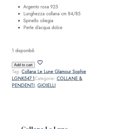
Argento rosa 925
Lunghezza collana cm 84/85
Spinello ciliegia
Perle d’acqua dolce
1 disponibili
Collana
Add to cart
Le
Tag:
Collana Le Lune Glamour Sophie
Lune
LGNK547.1
Categorie:
COLLANE &
Glamour
PENDENTI
,
GIOIELLI
Sophie
LGNK547.1
quantità