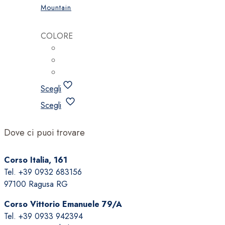
Mountain
COLORE
Scegli
Questo
Scegli
prodotto
ha
Dove ci puoi trovare
più
varianti.
Corso Italia, 161
Le
Tel. +39 0932 683156
opzioni
97100 Ragusa RG
possono
essere
Corso Vittorio Emanuele 79/A
scelte
Tel. +39 0933 942394
nella