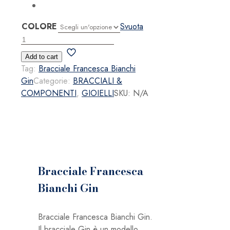
COLORE
Svuota
Bracciale
Francesca
Add to cart
Bianchi
Tag:
Bracciale Francesca Bianchi
Gin
Gin
Categorie:
BRACCIALI &
quantità
COMPONENTI
,
GIOIELLI
SKU:
N/A
Bracciale Francesca
Bianchi Gin
Bracciale Francesca Bianchi Gin.
Il bracciale Gin è un modello