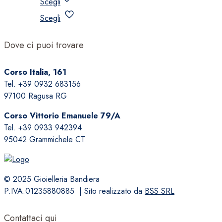
Scegli
Questo
Scegli
prodotto
ha
Dove ci puoi trovare
più
varianti.
Corso Italia, 161
Le
Tel. +39 0932 683156
opzioni
97100 Ragusa RG
possono
essere
Corso Vittorio Emanuele 79/A
scelte
Tel. +39 0933 942394
nella
95042 Grammichele CT
pagina
del
prodotto
© 2025 Gioielleria Bandiera
P.IVA:01235880885 | Sito realizzato da
BSS SRL
Contattaci qui