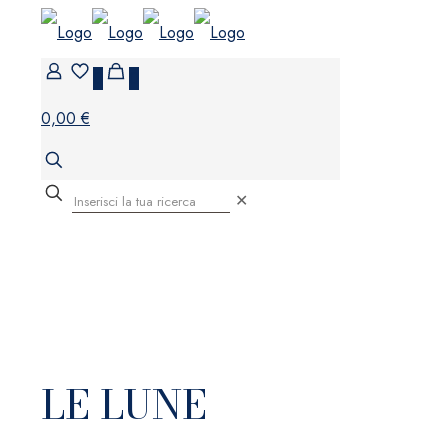
0
0
0,00 €
✕
LE LUNE