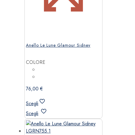
Anello Le Lune Glamour Sidney
COLORE
76,00
€
Scegli
Questo
Scegli
prodotto
ha
più