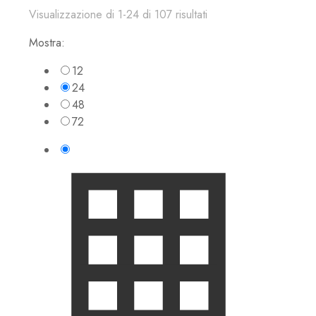
Visualizzazione di 1-24 di 107 risultati
Mostra:
12
24
48
72