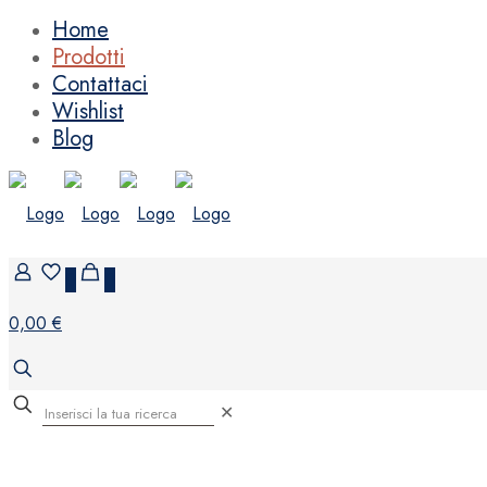
Home
Prodotti
Contattaci
Wishlist
Blog
0
0
0,00 €
✕